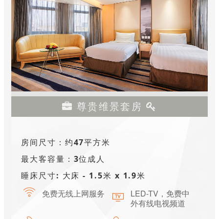
尊贵维景套房
房间尺寸：约47平方米
最大客容量：3位成人
睡床尺寸: 大床 - 1.5米 x 1.9米
免费无线上网服务
LED-TV，免费中
外有线电视频道