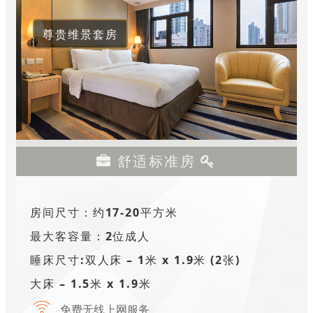
尊贵维景套房
舒适标准房
房间尺寸：约17-20平方米
最大客容量：2位成人
睡床尺寸:双人床 – 1米 x 1.9米 (2张)
大床 – 1.5米 x 1.9米
免费无线上网服务