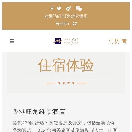
欢迎访问-旺角維景酒店
English
订房
住宿体验
香港旺角维景酒店
提供430间舒适丶宽敞客房及套房，包括全新装修
各级客房， 以迎合商务旅客及旅游度假人士。而客