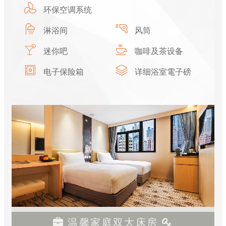
环保空调系统
淋浴间
风筒
迷你吧
咖啡及茶设备
电子保险箱
详细浴室電子磅
温馨家庭双大床房