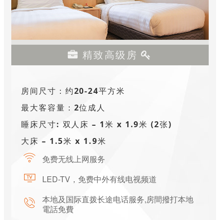
精致高级房
房间尺寸：约20-24平方米
最大客容量：2位成人
睡床尺寸: 双人床 – 1米 x 1.9米 (2张)
大床 – 1.5米 x 1.9米
免费无线上网服务
LED-TV，免费中外有线电视频道
本地及国际直拨长途电话服务,房間撥打本地
電話免費